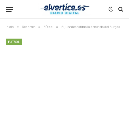
Inicio
»
Deportes
»
Fútbol
»
El juez desestima la denuncia del Burgos por alineación indebida
FÚTBOL