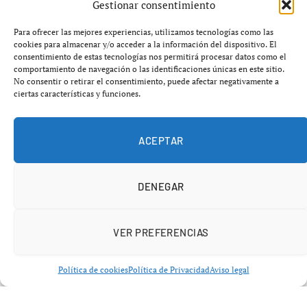
Gestionar consentimiento
no formará parte del equipo tras su traspaso al
Birmingham City
. La decisión forma parte de la
Para ofrecer las mejores experiencias, utilizamos tecnologías como las
estrategia del club para liberar una ficha de jugador
cookies para almacenar y/o acceder a la información del dispositivo. El
consentimiento de estas tecnologías nos permitirá procesar datos como el
extracomunitario en este mercado invernal. Con esta
comportamiento de navegación o las identificaciones únicas en este sitio.
salida, el jugador argentino
Claudio Echeverri
, que lleva
No consentir o retirar el consentimiento, puede afectar negativamente a
ciertas características y funciones.
más de dos semanas entrenando con el equipo, podrá ser
inscrito y hacer su debut con la camiseta rojiblanca.
ACEPTAR
La etapa de
Solís
en el Girona llega a su fin después de
ser convocado para los últimos partidos de Liga. A pesar
DENEGAR
de barajar varias ofertas, el centrocampista colombiano
ha optado por unirse al club británico que milita en la
Championship
.
VER PREFERENCIAS
Política de cookies
Política de Privacidad
Aviso legal