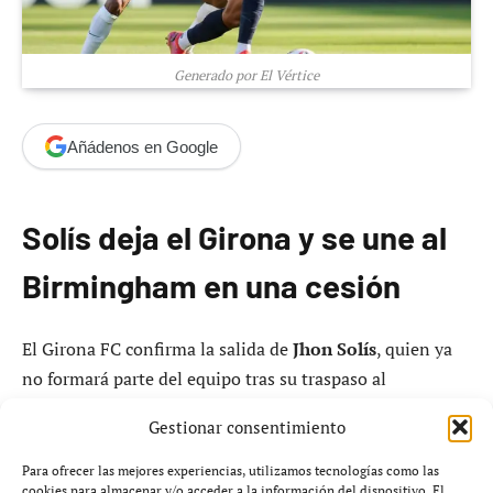
Generado por El Vértice
Añádenos en Google
Solís deja el Girona y se une al
Birmingham en una cesión
El Girona FC confirma la salida de
Jhon Solís
, quien ya
no formará parte del equipo tras su traspaso al
Birmingham City
. La decisión forma parte de la
Gestionar consentimiento
estrategia del club para liberar una ficha de jugador
extracomunitario en este mercado invernal. Con esta
Para ofrecer las mejores experiencias, utilizamos tecnologías como las
cookies para almacenar y/o acceder a la información del dispositivo. El