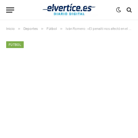
Inicio
»
Deportes
»
Fútbol
»
Iván Romero: «El penalti nos afectó en el partido»
FÚTBOL