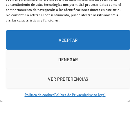
salida, el jugador argentino
Claudio Echeverri
, que lleva
consentimiento de estas tecnologías nos permitirá procesar datos como el
más de dos semanas entrenando con el equipo, podrá ser
comportamiento de navegación o las identificaciones únicas en este sitio.
No consentir o retirar el consentimiento, puede afectar negativamente a
inscrito y hacer su debut con la camiseta rojiblanca.
ciertas características y funciones.
La etapa de
Solís
en el Girona llega a su fin después de
ser convocado para los últimos partidos de Liga. A pesar
ACEPTAR
de barajar varias ofertas, el centrocampista colombiano
ha optado por unirse al club británico que milita en la
DENEGAR
Championship
.
VER PREFERENCIAS
Política de cookies
Política de Privacidad
Aviso legal