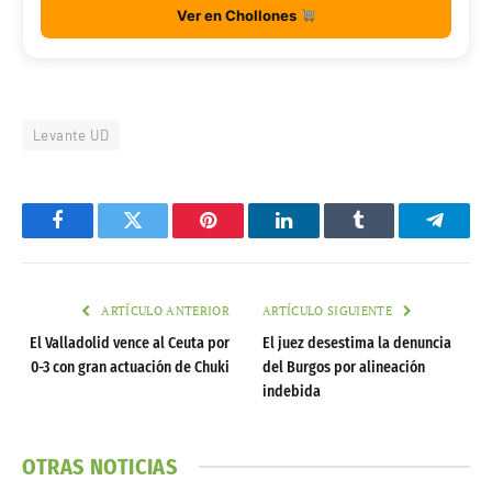
Ver en Chollones
Levante UD
Facebook
Twitter
Pinterest
LinkedIn
Tumblr
Telegr
ARTÍCULO ANTERIOR
ARTÍCULO SIGUIENTE
El Valladolid vence al Ceuta por
El juez desestima la denuncia
0-3 con gran actuación de Chuki
del Burgos por alineación
indebida
OTRAS NOTICIAS