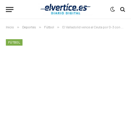
Inicio
»
Deportes
»
Fútbol
»
El Valladolid vence al Ceuta por 0-3 con gran actuación de Chuki
FÚTBOL