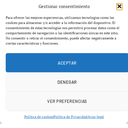
Birmingham City
. La decisión forma parte de la
Gestionar consentimiento
estrategia del club para liberar una ficha de jugador
extracomunitario en este mercado invernal. Con esta
Para ofrecer las mejores experiencias, utilizamos tecnologías como las
cookies para almacenar y/o acceder a la información del dispositivo. El
salida, el jugador argentino
Claudio Echeverri
, que lleva
consentimiento de estas tecnologías nos permitirá procesar datos como el
más de dos semanas entrenando con el equipo, podrá ser
comportamiento de navegación o las identificaciones únicas en este sitio.
No consentir o retirar el consentimiento, puede afectar negativamente a
inscrito y hacer su debut con la camiseta rojiblanca.
ciertas características y funciones.
La etapa de
Solís
en el Girona llega a su fin después de
ser convocado para los últimos partidos de Liga. A pesar
ACEPTAR
de barajar varias ofertas, el centrocampista colombiano
ha optado por unirse al club británico que milita en la
DENEGAR
Championship
.
VER PREFERENCIAS
Política de cookies
Política de Privacidad
Aviso legal