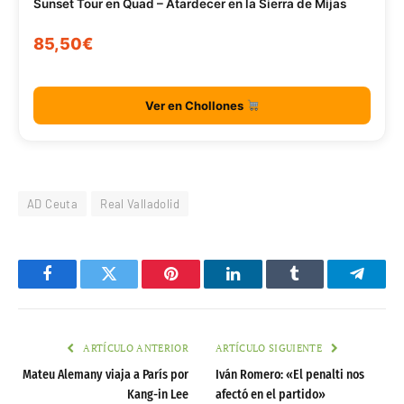
Sunset Tour en Quad – Atardecer en la Sierra de Mijas
85,50€
Ver en Chollones
AD Ceuta
Real Valladolid
Facebook
Twitter
Pinterest
LinkedIn
Tumblr
Telegr
ARTÍCULO ANTERIOR
ARTÍCULO SIGUIENTE
Mateu Alemany viaja a París por
Iván Romero: «El penalti nos
Kang-in Lee
afectó en el partido»