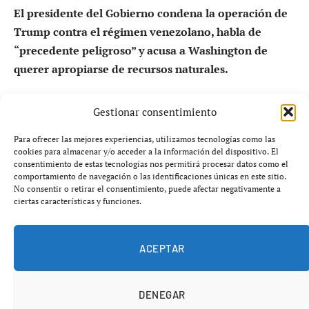
El presidente del Gobierno condena la operación de
Trump contra el régimen venezolano, habla de
“precedente peligroso” y acusa a Washington de
querer apropiarse de recursos naturales.
Sánchez vuelve a defender al régimen
Gestionar consentimiento
chavista
Para ofrecer las mejores experiencias, utilizamos tecnologías como las
cookies para almacenar y/o acceder a la información del dispositivo. El
consentimiento de estas tecnologías nos permitirá procesar datos como el
El presidente del Gobierno,
Pedro Sánchez
, ha vuelto a
comportamiento de navegación o las identificaciones únicas en este sitio.
situarse
del lado del chavismo
al condenar
No consentir o retirar el consentimiento, puede afectar negativamente a
ciertas características y funciones.
públicamente la operación militar de Estados Unidos que
terminó con la
captura del narcodictador venezolano
Nicolás Maduro
.
ACEPTAR
DENEGAR