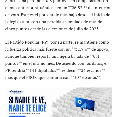
Sánchez ha perdido **0,8 puntos** en comparación con
el mes anterior, situándose en un **26,5%** de intención
de voto. Este es el porcentaje más bajo desde el inicio de
la legislatura, con una pérdida acumulada de más de
cinco puntos desde las elecciones de julio de 2023.
El Partido Popular (PP), por su parte, se mantiene como
la fuerza política más fuerte con un **32,7%** de apoyo,
aunque también reporta una ligera bajada de **0,4
puntos** en el último mes. De acuerdo con los datos, el
PP tendría **141 diputados**, es decir, **34 escaños**
más que el PSOE, que contaría con **107 escaños**.