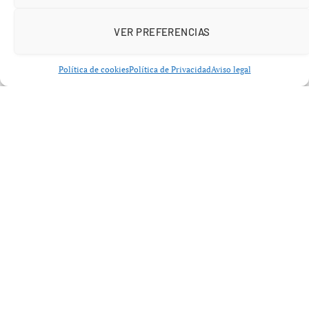
VER PREFERENCIAS
Política de cookies
Política de Privacidad
Aviso legal
Desde París, tras participar en una reunión de la
denominada
Coalición de Voluntarios
, Sánchez calificó la
actuación de Washington como
“una acción militar a
todas luces ilegal”
, asegurando que supone
“un
precedente muy peligroso”
para el orden
internacional.
Acusa a Trump de buscar recursos
naturales
En su comparecencia ante los medios, el jefe del
Ejecutivo español fue más allá y atribuyó a la