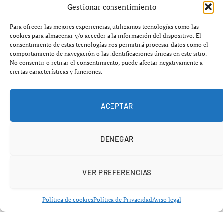
Gestionar consentimiento
impulsadas por sindicatos del sector.
Para ofrecer las mejores experiencias, utilizamos tecnologías como las
La
huelga docente Barcelona 2026
ha generado
cookies para almacenar y/o acceder a la información del dispositivo. El
consentimiento de estas tecnologías nos permitirá procesar datos como el
especial afectación en accesos clave a la ciudad de
comportamiento de navegación o las identificaciones únicas en este sitio.
Barcelona, así como en carreteras de gran capacidad,
No consentir o retirar el consentimiento, puede afectar negativamente a
ciertas características y funciones.
provocando importantes complicaciones para miles de
conductores.
ACEPTAR
DENEGAR
VER PREFERENCIAS
Política de cookies
Política de Privacidad
Aviso legal