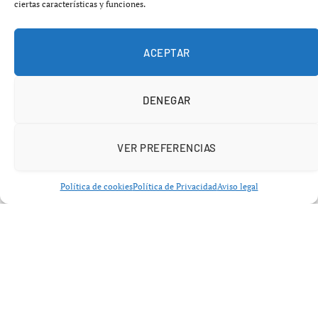
ciertas características y funciones.
ACEPTAR
DENEGAR
VER PREFERENCIAS
NACIONAL
Política de cookies
Política de Privacidad
Aviso legal
El proyecto ‘Sabedoras’
revoluciona la gastronomía en O
Ribeiro y O Carballiño: 60
restaurantes recuperan recetas
tradicionales de mujeres rurales