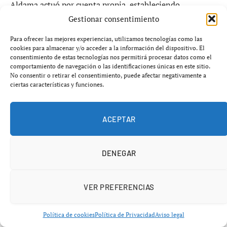
Aldama actuó por cuenta propia, estableciendo
relaciones y presentándose como interlocutor cercano al
Gestionar consentimiento
poder sin conocimiento directo del exministro.
Para ofrecer las mejores experiencias, utilizamos tecnologías como las
cookies para almacenar y/o acceder a la información del dispositivo. El
Esta línea argumental pretende desmontar la tesis de
consentimiento de estas tecnologías nos permitirá procesar datos como el
comportamiento de navegación o las identificaciones únicas en este sitio.
que Ábalos fuese el centro operativo de la
Trama Koldo
,
No consentir o retirar el consentimiento, puede afectar negativamente a
desplazando parte de la responsabilidad hacia
ciertas características y funciones.
intermediarios externos.
ACEPTAR
Testigos favorables y decisiones
internas
DENEGAR
El exministro también se apoyará en declaraciones de
antiguos cargos del Ministerio, como Pedro Saura, quien
VER PREFERENCIAS
aseguró que determinadas decisiones polémicas fueron
iniciativa propia y no órdenes de Ábalos. La defensa
Política de cookies
Política de Privacidad
Aviso legal