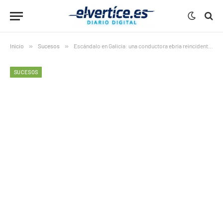
Inicio
»
Sucesos
»
Escándalo en Galicia: una conductora ebria reincidente desobedece a la Guardia Civil y sigue al volante
SUCESOS