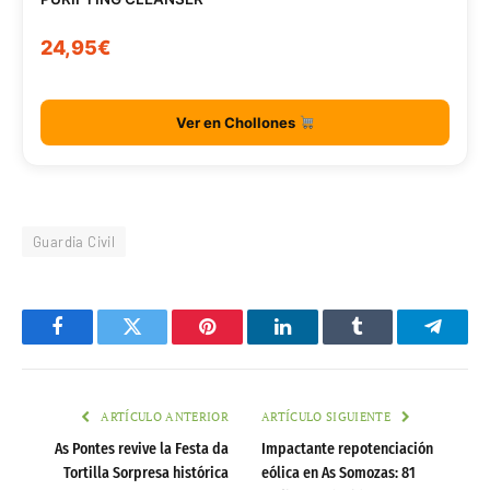
24,95€
Ver en Chollones
Guardia Civil
Facebook
Twitter
Pinterest
LinkedIn
Tumblr
Telegr
ARTÍCULO ANTERIOR
ARTÍCULO SIGUIENTE
As Pontes revive la Festa da
Impactante repotenciación
Tortilla Sorpresa histórica
eólica en As Somozas: 81