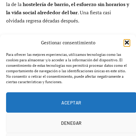
la de la
hostelería de barrio, el esfuerzo sin horarios y
la vida social alrededor del bar
. Una fiesta casi
olvidada regresa décadas después.
La localidad gallega de As Pontes recupera este fin de
Gestionar consentimiento
semana la histórica
Festa da Tortilla Sorpresa
, una
iniciativa nacida en los bares de O Rego do Muíño y que
Para ofrecer las mejores experiencias, utilizamos tecnologías como las
marcó toda una época de convivencia, trabajo duro y
cookies para almacenar y/o acceder a la información del dispositivo. El
consentimiento de estas tecnologías nos permitirá procesar datos como el
comunidad hostelera.
comportamiento de navegación o las identificaciones únicas en este sitio.
No consentir o retirar el consentimiento, puede afectar negativamente a
ciertas características y funciones.
ACEPTAR
DENEGAR