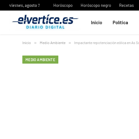
viernes, agosto 7
Horóscopo
Horóscopo negro
Recetas
Inicio
Política
Inicio
»
Medio Ambiente
»
Impactante repotenciación eólica en As 
MEDIO AMBIENTE