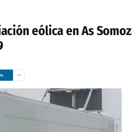
ación eólica en As Somoz
9
In