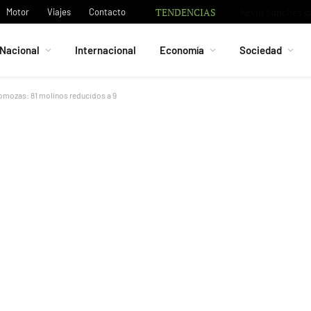
TENDENCIAS
Motor
Viajes
Contacto
Nacional
Internacional
Economía
Sociedad
Somozas: 81 molinos reducidos a 9