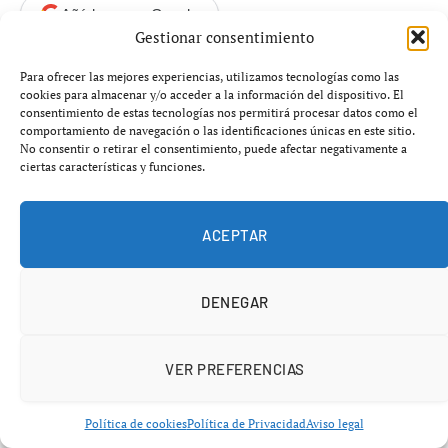
Añádenos en Google
Gestionar consentimiento
Dos personas separadas por más de 8 000 kilómetros
Para ofrecer las mejores experiencias, utilizamos tecnologías como las
cookies para almacenar y/o acceder a la información del dispositivo. El
lograron comunicarse utilizando únicamente señales
consentimiento de estas tecnologías nos permitirá procesar datos como el
cerebrales. El avance científico, liderado por
comportamiento de navegación o las identificaciones únicas en este sitio.
No consentir o retirar el consentimiento, puede afectar negativamente a
investigadores vinculados a Harvard y Starlab, reabre
ciertas características y funciones.
el debate sobre el futuro de la privacidad mental y el
control tecnológico sobre el ser humano.
ACEPTAR
La ciencia ficción ya no parece ficción.
Lo que hace
apenas unos años pertenecía al terreno de las películas
DENEGAR
futuristas se ha convertido en una realidad experimental
capaz de alterar para siempre la forma en la que los seres
humanos se comunican. Un equipo internacional de
VER PREFERENCIAS
científicos ha conseguido transmitir un mensaje entre
dos cerebros humanos separados por miles de
Política de cookies
Política de Privacidad
Aviso legal