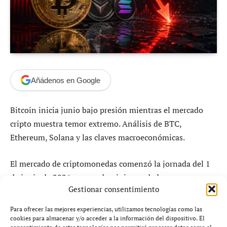
Añádenos en Google
Bitcoin inicia junio bajo presión mientras el mercado
cripto muestra temor extremo. Análisis de BTC,
Ethereum, Solana y las claves macroeconómicas.
El mercado de criptomonedas comenzó la jornada del 1
de junio de 2026 con predominio vendedor y un
Gestionar consentimiento
sentimiento claramente defensivo por parte de los
inversores. Bitcoin cotizaba cerca de los 73.500 dólares
Para ofrecer las mejores experiencias, utilizamos tecnologías como las
durante la apertura de la sesión, mientras Ethereum se
cookies para almacenar y/o acceder a la información del dispositivo. El