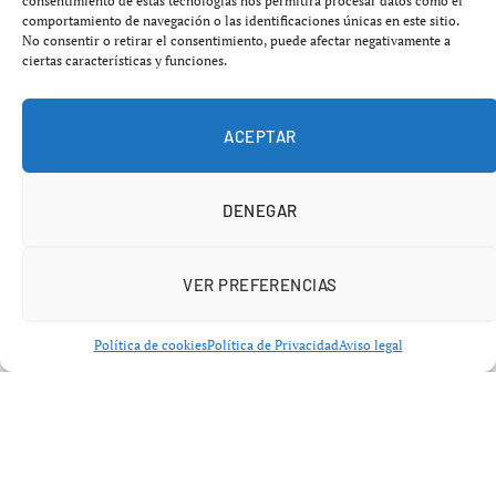
consentimiento de estas tecnologías nos permitirá procesar datos como el
situaba alrededor de los 2.000 dólares. La capitalización
comportamiento de navegación o las identificaciones únicas en este sitio.
global del sector rondaba los 2,3 billones de dólares y la
No consentir o retirar el consentimiento, puede afectar negativamente a
ciertas características y funciones.
tendencia general se mantenía bajista-lateral,
condicionada por la incertidumbre macroeconómica y la
reducción del apetito por el riesgo.
ACEPTAR
DENEGAR
VER PREFERENCIAS
Política de cookies
Política de Privacidad
Aviso legal
Datos de mercado