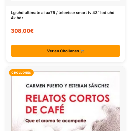
Lg uhd ultimate ai ua75 / televisor smart tv 43″ led uhd
4k hdr
308,00€
Ver en Chollones
CHOLLONES