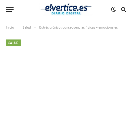
Inicio
»
Salud
»
Estrés crónico: consecuencias físicas y emocionales
SALUD