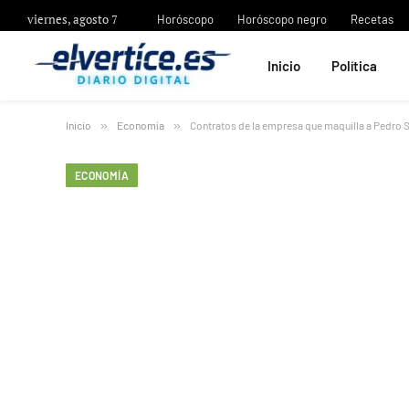
viernes, agosto 7
Horóscopo
Horóscopo negro
Recetas
Inicio
Política
Inicio
»
Economía
»
Contratos de la empresa que maquilla a Pedro 
ECONOMÍA