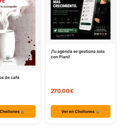
¡Tu agenda se gestiona sola
con Plani!
os de café
270,00€
 Chollones
Ver en Chollones