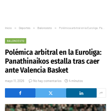
Inicio
»
Deportes
»
Baloncesto
»
Polémica arbitral en la Euroliga: Panathinaikos estalla tras caer ante Valencia Basket
BALONCESTO
Polémica arbitral en la Euroliga:
Panathinaikos estalla tras caer
ante Valencia Basket
mayo 11, 2026
No hay comentarios
4 minutos