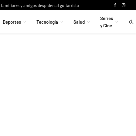
familiares y amigos despiden al guitarrista
Facebook
Instag
Series
Deportes
Tecnología
Salud
y Cine