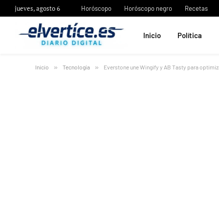
jueves, agosto 6
Horóscopo
Horóscopo negro
Recetas
Inicio
Política
Inicio
»
Tecnología
»
Everstone une Wingify y AB Tasty para optimiza