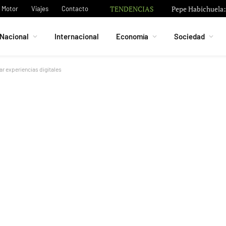
TENDENCIAS
Pepe Habichuela: 
Motor
Viajes
Contacto
Nacional
Internacional
Economía
Sociedad
r experiencias digitales