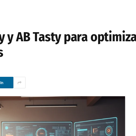
y y AB Tasty para optimiz
s
In