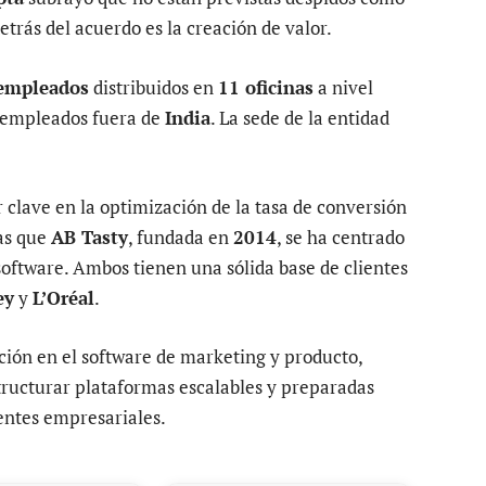
etrás del acuerdo es la creación de valor.
empleados
distribuidos en
11 oficinas
a nivel
 empleados fuera de
India
. La sede de la entidad
r clave en la optimización de la tasa de conversión
as que
AB Tasty
, fundada en
2014
, se ha centrado
software. Ambos tienen una sólida base de clientes
ey
y
L’Oréal
.
ción en el software de marketing y producto,
tructurar plataformas escalables y preparadas
lientes empresariales.