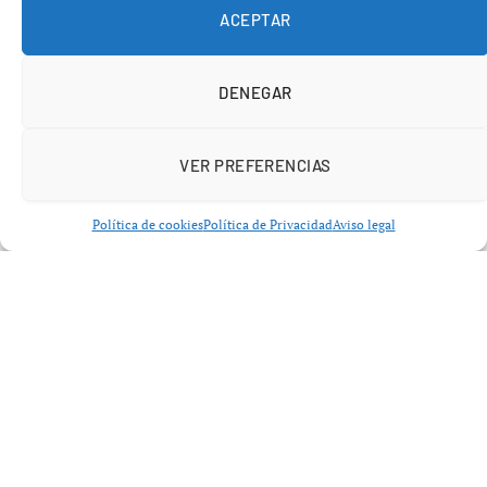
ACEPTAR
El diputado
Alexandre Portier
lideró la investigación,
que desveló que los problemas en la seguridad han ido
DENEGAR
acumulándose a lo largo de los años, sin recibir la
atención necesaria. Según Portier, el Louvre se enfocó
más en mejorar su imagen internacional y atraer
VER PREFERENCIAS
visitantes, dejando en un segundo plano los sistemas de
seguridad.
Política de cookies
Política de Privacidad
Aviso legal