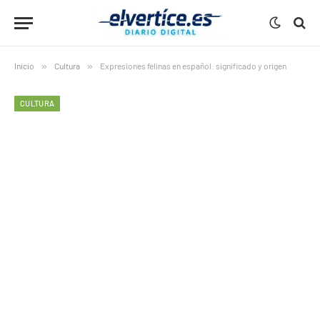
Inicio
»
Cultura
»
Expresiones felinas en español: significado y origen
CULTURA