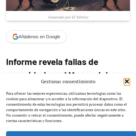
Generado por El Vértice
Añádenos en Google
Informe revela fallas de
seguridad en el Museo del
Gestionar consentimiento
Louvre
Para ofrecer las mejores experiencias, utilizamos tecnologías como las
cookies para almacenar y/o acceder a la información del dispositivo. El
consentimiento de estas tecnologías nos permitirá procesar datos como el
Una comisión parlamentaria de Francia ha publicado un
comportamiento de navegación o las identificaciones únicas en este sitio.
informe sobre el robo de octubre de 2025 en el Museo
No consentir o retirar el consentimiento, puede afectar negativamente a
ciertas características y funciones.
del Louvre, señalando deficiencias significativas en la
gestión de seguridad del museo.