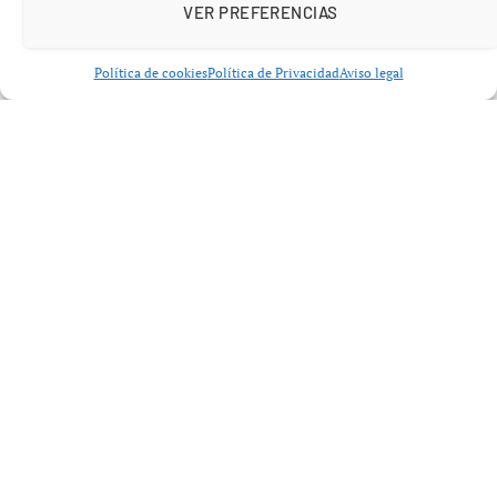
colaborar por tercera vez en este evento. La Academia ha
VER PREFERENCIAS
expresado su entusiasmo por la continuidad de este
equipo, destacando su capacidad para producir
Política de cookies
Política de Privacidad
Aviso legal
espectáculos entretenidos y conmovedores.
La noticia del regreso de O’Brien para este evento no era
formalmente confirmada hasta ahora, aunque la mayoría
de los analistas lo consideraban un hecho casi seguro,