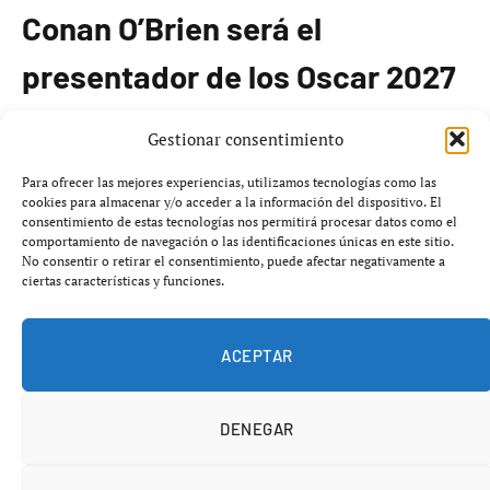
Conan O’Brien será el
presentador de los Oscar 2027
La Academia de las Artes y las Ciencias Cinematográficas
Gestionar consentimiento
de Estados Unidos ha confirmando que Conan O’Brien
Para ofrecer las mejores experiencias, utilizamos tecnologías como las
será el maestro de ceremonias para la
99.ª edición de
cookies para almacenar y/o acceder a la información del dispositivo. El
consentimiento de estas tecnologías nos permitirá procesar datos como el
los premios Oscar
, programada para el
domingo 14 de
comportamiento de navegación o las identificaciones únicas en este sitio.
marzo de 2027
. O’Brien asumirá este papel por tercera
No consentir o retirar el consentimiento, puede afectar negativamente a
ciertas características y funciones.
vez consecutiva, después de recibir una gran acogida en
sus presentaciones anteriores.
ACEPTAR
La gala contará con un equipo técnico consolidado.
Raj
Kapoor
y
Katy Mullan
repetirán como productores
DENEGAR
ejecutivos, mientras que
Jeff Ross
y
Mike Sweeney
,
quien también será responsable del guion, volverán a