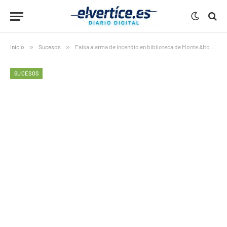
Inicio
»
Sucesos
»
Falsa alarma de incendio en biblioteca de Monte Alto moviliza bomberos A Coruña
SUCESOS