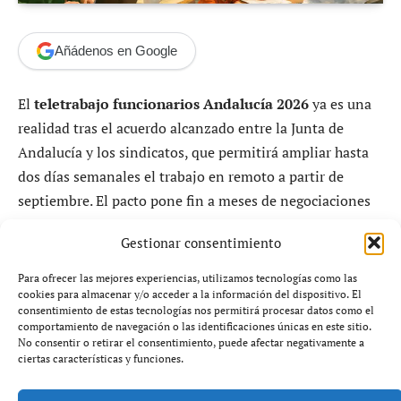
Añádenos en Google
El
teletrabajo funcionarios Andalucía 2026
ya es una
realidad tras el acuerdo alcanzado entre la Junta de
Andalucía y los sindicatos, que permitirá ampliar hasta
dos días semanales el trabajo en remoto a partir de
septiembre. El pacto pone fin a meses de negociaciones
bloqueadas y abre una nueva etapa en la organización de
Gestionar consentimiento
la administración pública andaluza.
Para ofrecer las mejores experiencias, utilizamos tecnologías como las
El
teletrabajo funcionarios Andalucía 2026
se
cookies para almacenar y/o acceder a la información del dispositivo. El
consentimiento de estas tecnologías nos permitirá procesar datos como el
consolida así como una de las medidas más relevantes
comportamiento de navegación o las identificaciones únicas en este sitio.
en materia de función pública en la comunidad,
No consentir o retirar el consentimiento, puede afectar negativamente a
ciertas características y funciones.
especialmente en un contexto donde otras
administraciones del Estado ya aplican modelos más