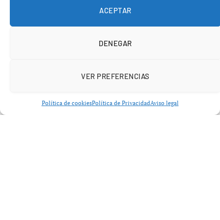
flexibles.
ACEPTAR
DENEGAR
VER PREFERENCIAS
Política de cookies
Política de Privacidad
Aviso legal
Teletrabajo funcionarios Andalucía
2026: acuerdo entre Junta y
sindicatos