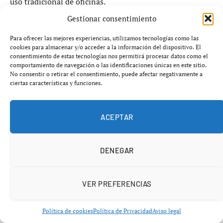
uso tradicional de oficinas.
Gestionar consentimiento
En la última década, el centro ha perdido más del 40% de
Para ofrecer las mejores experiencias, utilizamos tecnologías como las
su superficie destinada a oficinas, según los datos del
cookies para almacenar y/o acceder a la información del dispositivo. El
sector inmobiliario.
consentimiento de estas tecnologías nos permitirá procesar datos como el
comportamiento de navegación o las identificaciones únicas en este sitio.
No consentir o retirar el consentimiento, puede afectar negativamente a
La
Sevilla reconversión oficinas 2026
en el centro
ciertas características y funciones.
histórico está impulsada principalmente por dos
factores:
ACEPTAR
Alta rentabilidad del turismo
DENEGAR
Fuerte demanda de vivienda en zonas céntricas
Esto ha provocado que edificios de oficinas se conviertan
VER PREFERENCIAS
en hoteles, apartamentos turísticos o inmuebles de uso
mixto.
Política de cookies
Política de Privacidad
Aviso legal