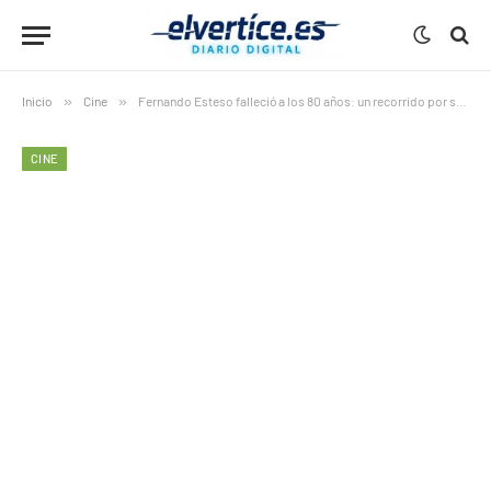
Inicio
»
Cine
»
Fernando Esteso falleció a los 80 años: un recorrido por su carrera
CINE