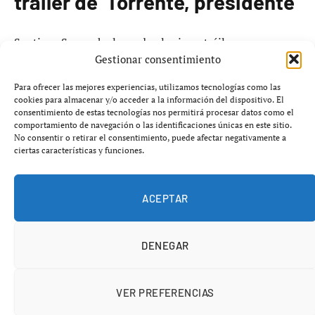
tráiler de ‘Torrente, presidente’
Santiago Segura ha lanzado el primer tráiler
Gestionar consentimiento
promocional de
‘Torrente, presidente’
este fin de
semana, coincidiendo con el fallecimiento de Fernando
Para ofrecer las mejores experiencias, utilizamos tecnologías como las
Esteso, quien participó en las últimas secuelas de la saga.
cookies para almacenar y/o acceder a la información del dispositivo. El
consentimiento de estas tecnologías nos permitirá procesar datos como el
La película está programada para estrenarse el
13 de
comportamiento de navegación o las identificaciones únicas en este sitio.
marzo
de 2024.
No consentir o retirar el consentimiento, puede afectar negativamente a
ciertas características y funciones.
El tráiler, que se considera el primer material
promocional oficial de la película, no revela detalles
ACEPTAR
sobre la trama, enfocándose en cambio en las críticas
recibidas por las entregas anteriores de la franquicia. En
DENEGAR
este contexto, Segura ha expresado su intención de que
la nueva película se convierta en un evento para los fans.
VER PREFERENCIAS