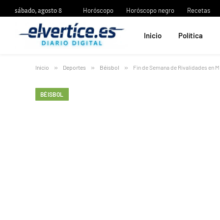
sábado, agosto 8
Horóscopo
Horóscopo negro
Recetas
Inicio
Política
Inicio
»
Deportes
»
Béisbol
»
Fin de Semana de Rivalidades en 
BÉISBOL