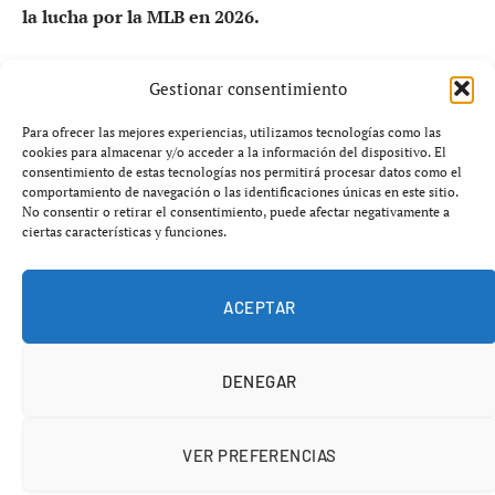
la lucha por la MLB en 2026.
La temporada entra en un punto crítico.
Con la
Gestionar consentimiento
llegada del llamado Fin de Semana de Rivalidades, la
MLB reúne algunas de las series más intensas del
Para ofrecer las mejores experiencias, utilizamos tecnologías como las
cookies para almacenar y/o acceder a la información del dispositivo. El
calendario, enfrentando a equipos que no solo compiten
consentimiento de estas tecnologías nos permitirá procesar datos como el
por victorias, sino también por orgullo, jerarquía y, en
comportamiento de navegación o las identificaciones únicas en este sitio.
No consentir o retirar el consentimiento, puede afectar negativamente a
muchos casos, el rumbo de su temporada.
ciertas características y funciones.
ACEPTAR
DENEGAR
VER PREFERENCIAS