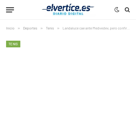
Inicio
»
Deportes
»
Tenis
»
Landaluce cae ante Medvedev, pero confirma que ya compite con la élite del tenis mundial
TENIS