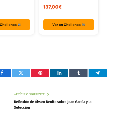
137,00€
 Chollones
Ver en Chollones
Facebook
Twitter
Pinterest
LinkedIn
Tumblr
Telegram
ARTÍCULO SIGUIENTE
Reflexión de Álvaro Benito sobre Joan García y la
Selección