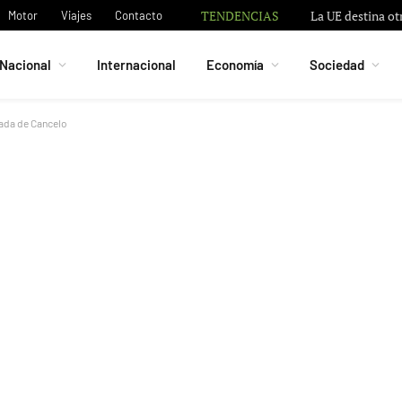
TENDENCIAS
La UE destina ot
Motor
Viajes
Contacto
Nacional
Internacional
Economía
Sociedad
egada de Cancelo