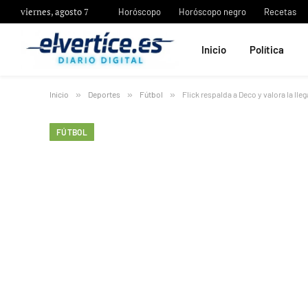
viernes, agosto 7
Horóscopo
Horóscopo negro
Recetas
Inicio
Política
Inicio
»
Deportes
»
Fútbol
»
Flick respalda a Deco y valora la ll
FÚTBOL