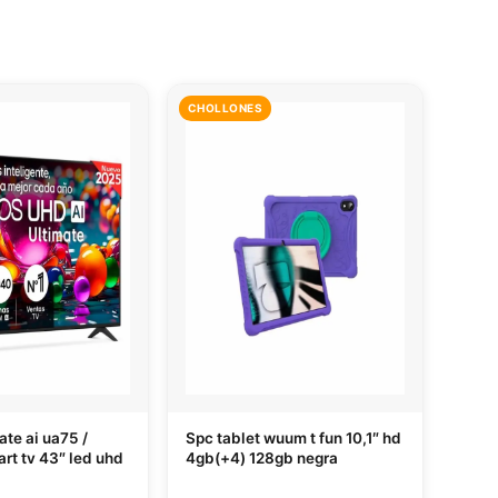
CHOLLONES
ate ai ua75 /
Spc tablet wuum t fun 10,1″ hd
art tv 43″ led uhd
4gb(+4) 128gb negra