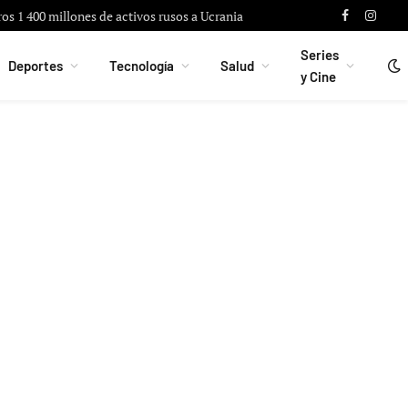
ros 1 400 millones de activos rusos a Ucrania
Facebook
Instag
Series
Deportes
Tecnología
Salud
y Cine