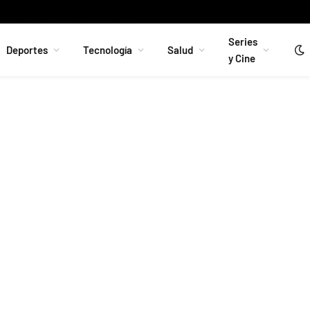
León XIV viajará a Francia en septiembre: París, Lourdes y Metz, ejes de una visita marcada por la fe y las raíces de Europa
Series
Deportes
Tecnología
Salud
y Cine