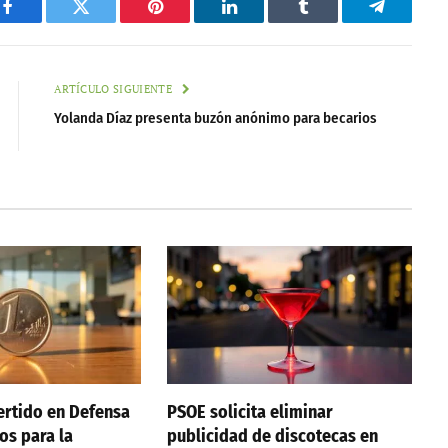
Facebook
Twitter
Pinterest
LinkedIn
Tumblr
Telegram
ARTÍCULO SIGUIENTE
Yolanda Díaz presenta buzón anónimo para becarios
ertido en Defensa
PSOE solicita eliminar
os para la
publicidad de discotecas en