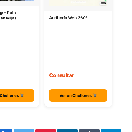
gy – Ruta
Auditoría Web 360°
 en Mijas
Consultar
 Chollones
Ver en Chollones