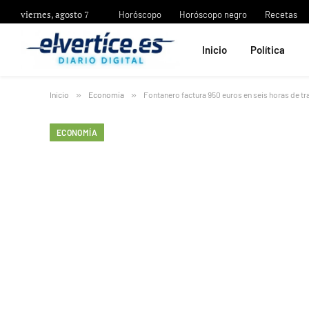
viernes, agosto 7
Horóscopo
Horóscopo negro
Recetas
Inicio
Política
Inicio
»
Economía
»
Fontanero factura 950 euros en seis horas de t
ECONOMÍA