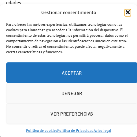
edades.
Gestionar consentimiento
Durante los días
17 y 18 de abril de 2026
, la localidad
Para ofrecer las mejores experiencias, utilizamos tecnologías como las
apuesta por una programación ambiciosa que busca
cookies para almacenar y/o acceder a la información del dispositivo. El
consolidarse como referencia cultural en la comarca.
consentimiento de estas tecnologías nos permitirá procesar datos como el
comportamiento de navegación o las identificaciones únicas en este sitio.
No consentir o retirar el consentimiento, puede afectar negativamente a
ciertas características y funciones.
ACEPTAR
DENEGAR
VER PREFERENCIAS
Dos días de cultura en la Hacienda
Guardiola
Política de cookies
Política de Privacidad
Aviso legal