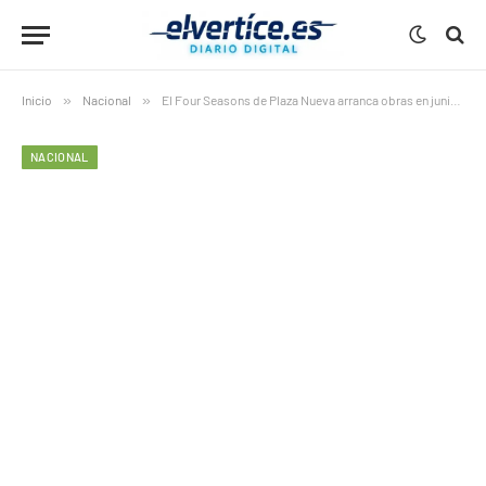
Inicio
»
Nacional
»
El Four Seasons de Plaza Nueva arranca obras en junio en Sevilla
NACIONAL