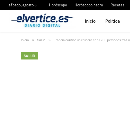
sábado, agosto 8
Horóscopo
Horóscopo negro
Recetas
Inicio
Política
Inicio
»
Salud
»
Francia confina un crucero con 1 700 personas tras 
SALUD