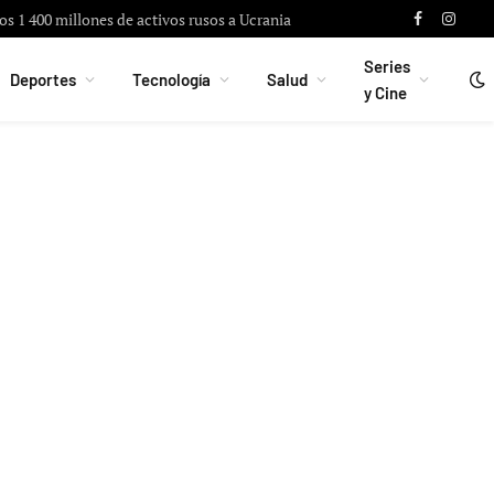
os 1 400 millones de activos rusos a Ucrania
Facebook
Instag
Series
Deportes
Tecnología
Salud
y Cine