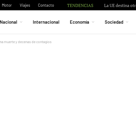
TENDENCIAS
La UE destina otr
Motor
Viajes
Contacto
Nacional
Internacional
Economía
Sociedad
una muerte y decenas de contagios