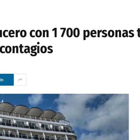
ucero con 1 700 personas 
 contagios
In