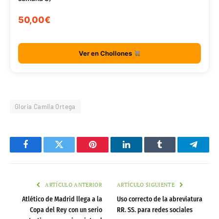
50,00€
Ver en Chollones
Gloria Camila Ortega
Facebook
Twitter
Pinterest
LinkedIn
Tumblr
Telegr
ARTÍCULO ANTERIOR
ARTÍCULO SIGUIENTE
Atlético de Madrid llega a la
Uso correcto de la abreviatura
Copa del Rey con un serio
RR. SS. para redes sociales