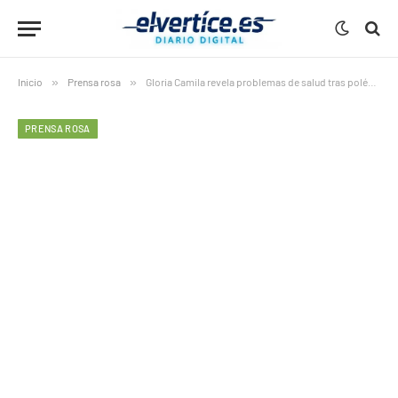
Inicio
»
Prensa rosa
»
Gloria Camila revela problemas de salud tras polémica sentimental
PRENSA ROSA