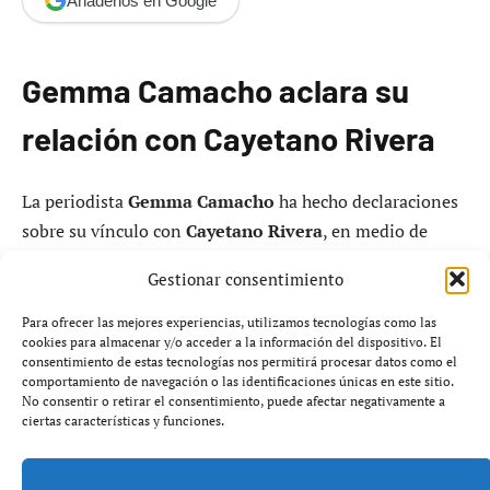
Añádenos en Google
Gemma Camacho aclara su
relación con Cayetano Rivera
La periodista
Gemma Camacho
ha hecho declaraciones
sobre su vínculo con
Cayetano Rivera
, en medio de
rumores sobre su relación con
Tamara Gorro
. Los
Gestionar consentimiento
rumores de un posible romance entre Camacho y Rivera
comenzaron en noviembre, cuando se reportó que
Para ofrecer las mejores experiencias, utilizamos tecnologías como las
cookies para almacenar y/o acceder a la información del dispositivo. El
ambos compartían una «amistad especial».
consentimiento de estas tecnologías nos permitirá procesar datos como el
comportamiento de navegación o las identificaciones únicas en este sitio.
No consentir o retirar el consentimiento, puede afectar negativamente a
Según Camacho, su relación con el hijo de Paquirri no
ciertas características y funciones.
llegó a formalizarse como pareja. Ambos se encontraban
en situaciones personales de soltería y no tenían la