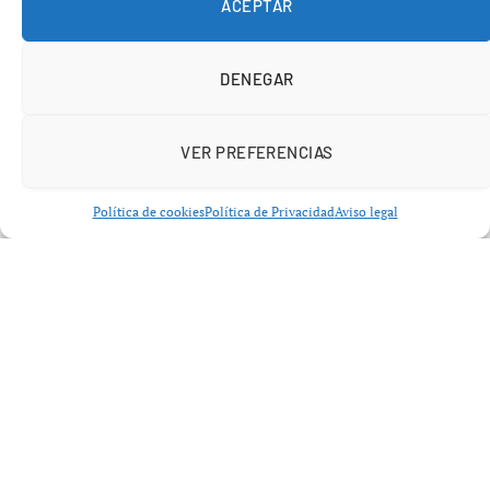
obligación de rendir cuentas sobre su vida privada.
ACEPTAR
DENEGAR
VER PREFERENCIAS
Política de cookies
Política de Privacidad
Aviso legal
Respecto a la nueva relación de Rivera con Gorro,
Camacho ha expresado su deseo de felicidad para ambos:
«El amor está para eso, para que la gente lo disfrute y sea
feliz». A pesar de su amistad pasada, ha enfatizado que
no hubo solapamiento entre su relación y el inicio del
romance entre Rivera y Gorro.