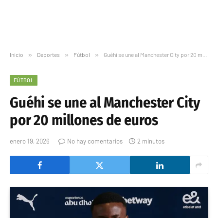
Inicio
»
Deportes
»
Fútbol
»
Guéhi se une al Manchester City por 20 millones de euros
FÚTBOL
Guéhi se une al Manchester City
por 20 millones de euros
enero 19, 2026
No hay comentarios
2 minutos