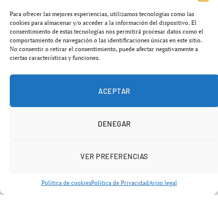
En caso de éxito, el Albacete se unirá a un grupo selecto
de equipos que han eliminado tanto al Barcelona como
Para ofrecer las mejores experiencias, utilizamos tecnologías como las
cookies para almacenar y/o acceder a la información del dispositivo. El
al Madrid en la misma edición de la competición. En la
consentimiento de estas tecnologías nos permitirá procesar datos como el
historia del fútbol español, solo seis clubes han logrado
comportamiento de navegación o las identificaciones únicas en este sitio.
No consentir o retirar el consentimiento, puede afectar negativamente a
esta hazaña en trece ocasiones, aunque solo en dos de
ciertas características y funciones.
esos casos el equipo que logró eliminar a ambos gigantes
levantó el trofeo al final.
ACEPTAR
DENEGAR
VER PREFERENCIAS
Política de cookies
Política de Privacidad
Aviso legal