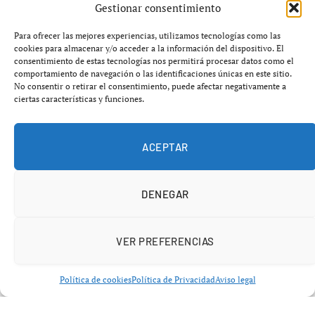
Gestionar consentimiento
En caso de éxito, el Albacete se unirá a un grupo selecto
Para ofrecer las mejores experiencias, utilizamos tecnologías como las
cookies para almacenar y/o acceder a la información del dispositivo. El
de equipos que han eliminado tanto al Barcelona como
consentimiento de estas tecnologías nos permitirá procesar datos como el
al Madrid en la misma edición de la competición. En la
comportamiento de navegación o las identificaciones únicas en este sitio.
No consentir o retirar el consentimiento, puede afectar negativamente a
historia del fútbol español, solo seis clubes han logrado
ciertas características y funciones.
esta hazaña en trece ocasiones, aunque solo en dos de
esos casos el equipo que logró eliminar a ambos gigantes
levantó el trofeo al final.
ACEPTAR
DENEGAR
VER PREFERENCIAS
Política de cookies
Política de Privacidad
Aviso legal