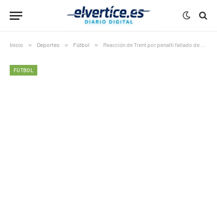
Inicio
»
Deportes
»
Fútbol
»
Reacción de Trent por penalti fallado de Brahim en directo
FÚTBOL