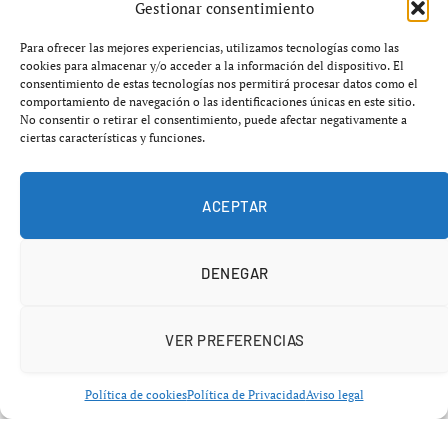
Gestionar consentimiento
por su papel en
Superman
(1978) y en
Lenny
(1974), ha
fallecido a los
82 años
Para ofrecer las mejores experiencias, utilizamos tecnologías como las
cookies para almacenar y/o acceder a la información del dispositivo. El
consentimiento de estas tecnologías nos permitirá procesar datos como el
Su muerte se produjo el pasado lunes en su hogar en
comportamiento de navegación o las identificaciones únicas en este sitio.
Beverly Hills, Los Ángeles
, tras haber estado lidiando
No consentir o retirar el consentimiento, puede afectar negativamente a
ciertas características y funciones.
con los efectos del párkinson durante varios años. La
noticia fue confirmada por su amiga
Stacey Souther
mediante una campaña de GoFundMe, que busca
ACEPTAR
recaudar fondos para cubrir los gastos del funeral de la
actriz.
DENEGAR
VER PREFERENCIAS
Política de cookies
Política de Privacidad
Aviso legal