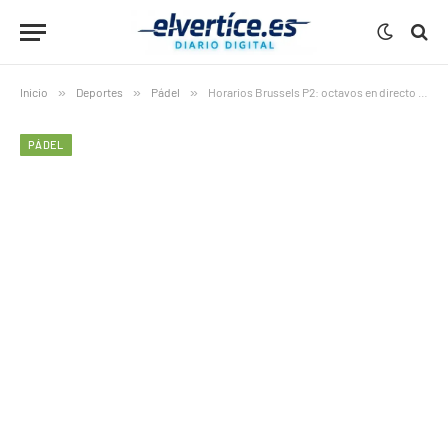
Inicio
»
Deportes
»
Pádel
»
Horarios Brussels P2: octavos en directo y dónde verlos
PÁDEL