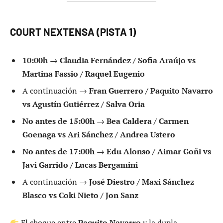
COURT NEXTENSA (PISTA 1)
10:00h
→
Claudia Fernández / Sofia Araújo vs
Martina Fassio / Raquel Eugenio
A continuación →
Fran Guerrero / Paquito Navarro
vs Agustín Gutiérrez / Salva Oria
No antes de 15:00h
→
Bea Caldera / Carmen
Goenaga vs Ari Sánchez / Andrea Ustero
No antes de 17:00h
→
Edu Alonso / Aimar Goñi vs
Javi Garrido / Lucas Bergamini
A continuación →
José Diestro / Maxi Sánchez
Blasco vs Coki Nieto / Jon Sanz
El choque entre
Paquito Navarro
y la dupla