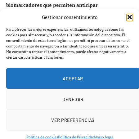
biomarcadores que permiten anticipar
complicaciones graves
.
Gestionar consentimiento
Para ofrecer las mejores experiencias, utilizamos tecnologías como las
cookies para almacenar y/o acceder a la información del dispositivo. El
consentimiento de estas tecnologías nos permitirá procesar datos como el
comportamiento de navegación o las identificaciones únicas en este sitio.
No consentir o retirar el consentimiento, puede afectar negativamente a
ciertas características y funciones.
ACEPTAR
DENEGAR
Un hallazgo que refuerza la lucha
VER PREFERENCIAS
contra el cáncer
Un equipo del Cancer Center Clínica Universidad de
Política de cookies
Política de Privacidad
Aviso legal