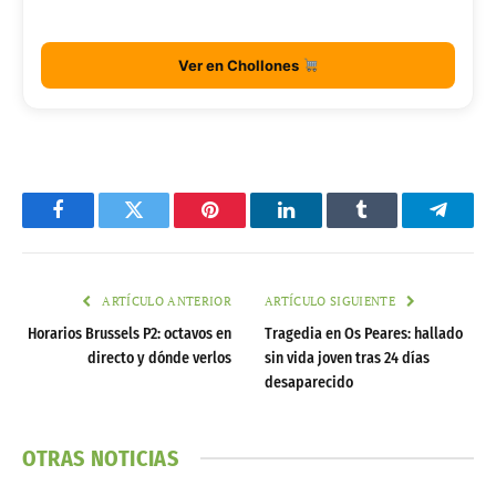
Ver en Chollones
Facebook
Twitter
Pinterest
LinkedIn
Tumblr
Telegr
ARTÍCULO ANTERIOR
ARTÍCULO SIGUIENTE
Horarios Brussels P2: octavos en
Tragedia en Os Peares: hallado
directo y dónde verlos
sin vida joven tras 24 días
desaparecido
OTRAS NOTICIAS