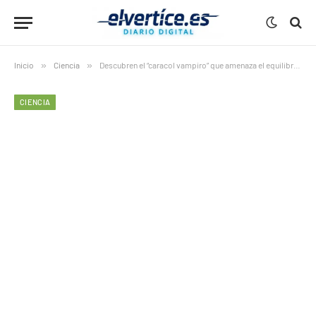
Inicio
»
Ciencia
»
Descubren el “caracol vampiro” que amenaza el equilibrio marino
CIENCIA