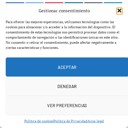
Gestionar consentimiento
Facebook
Twitter
Pinterest
LinkedIn
Tumblr
Telegr
Para ofrecer las mejores experiencias, utilizamos tecnologías como las
cookies para almacenar y/o acceder a la información del dispositivo. El
ARTÍCULO ANTERIOR
ARTÍCULO SIGUIENTE
consentimiento de estas tecnologías nos permitirá procesar datos como el
comportamiento de navegación o las identificaciones únicas en este sitio.
Impacto de la Ley Clarity en el
Claude entra en Photoshop,
No consentir o retirar el consentimiento, puede afectar negativamente a
Ecosistema DeFi
Blender y Ableton para
ciertas características y funciones.
conquistar el trabajo creativo
ACEPTAR
OTRAS NOTICIAS
DENEGAR
VER PREFERENCIAS
Política de cookies
Política de Privacidad
Aviso legal