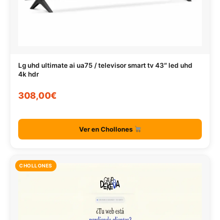
Lg uhd ultimate ai ua75 / televisor smart tv 43″ led uhd
4k hdr
308,00€
Ver en Chollones
CHOLLONES