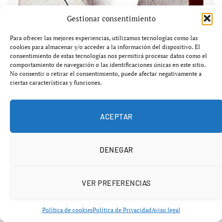
Gestionar consentimiento
Para ofrecer las mejores experiencias, utilizamos tecnologías como las
cookies para almacenar y/o acceder a la información del dispositivo. El
consentimiento de estas tecnologías nos permitirá procesar datos como el
Relatos cortos de café
comportamiento de navegación o las identificaciones únicas en este sitio.
No consentir o retirar el consentimiento, puede afectar negativamente a
17,95€
ciertas características y funciones.
ACEPTAR
Ver en Chollones
DENEGAR
VER PREFERENCIAS
Facebook
Twitter
Pinterest
LinkedIn
Tumblr
Telegr
Política de cookies
Política de Privacidad
Aviso legal