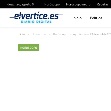
domingo, agosto 9
Horóscopo
Horóscopo negro
Recetas
Inicio
Política
Inicio
»
Horóscopo
»
Horóscopo de hoy miércoles 29 de abril de 20
HORÓSCOPO