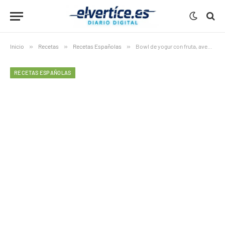
Inicio
»
Recetas
»
Recetas Españolas
»
Bowl de yogur con fruta, avena y miel: 7 poderosos motivos para desayunarlo cada mañana
RECETAS ESPAÑOLAS