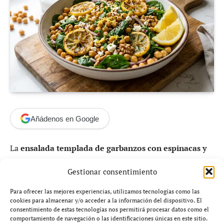
Añádenos en Google
La
ensalada templada de garbanzos con espinacas y
limón
se ha convertido en una de las recetas más
Gestionar consentimiento
buscadas por quienes quieren comer bien sin
complicarse la vida. Rica en proteína vegetal, fácil de
Para ofrecer las mejores experiencias, utilizamos tecnologías como las
cookies para almacenar y/o acceder a la información del dispositivo. El
preparar y con ingredientes habituales en cualquier
consentimiento de estas tecnologías nos permitirá procesar datos como el
cocina, esta propuesta encaja tanto en una comida entre
comportamiento de navegación o las identificaciones únicas en este sitio.