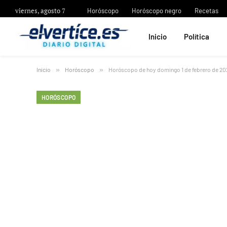
viernes, agosto 7
Horóscopo
Horóscopo negro
Recetas
Inicio
Política
Inicio
»
Horóscopo
»
Horóscopo de hoy domingo 1 de febrero de 20
HORÓSCOPO