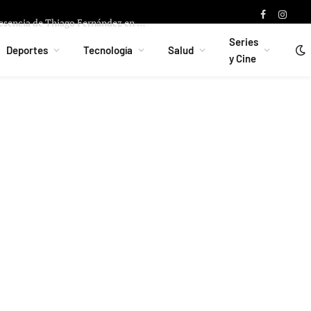
Facebook
Instag
Cupo de extracomunitarios limita presencia de Thiago Fernández en Villarreal
Series
Deportes
Tecnología
Salud
y Cine