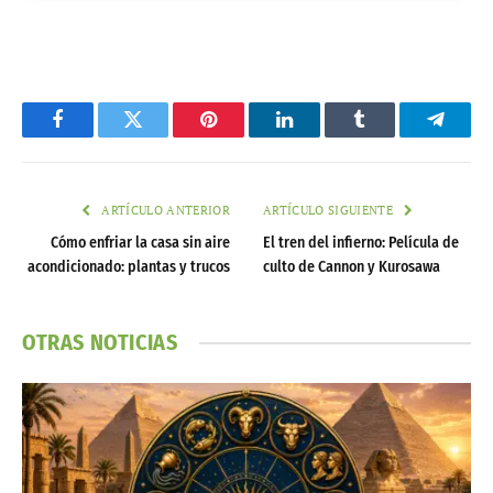
Facebook
Twitter
Pinterest
LinkedIn
Tumblr
Telegr
ARTÍCULO ANTERIOR
ARTÍCULO SIGUIENTE
Cómo enfriar la casa sin aire
El tren del infierno: Película de
acondicionado: plantas y trucos
culto de Cannon y Kurosawa
OTRAS NOTICIAS