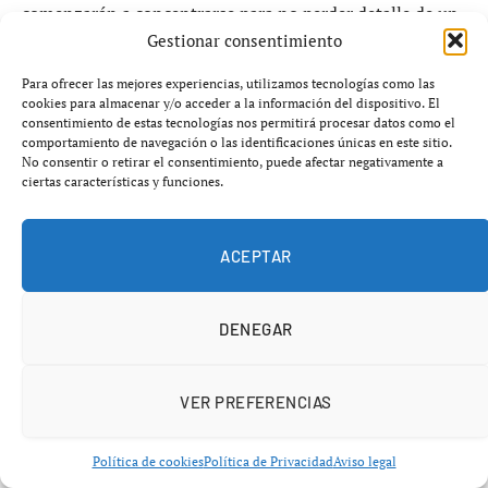
comenzarán a concentrarse para no perder detalle de un
Gestionar consentimiento
evento que, año tras año,
refuerza la identidad
cultural sevillana
.
Para ofrecer las mejores experiencias, utilizamos tecnologías como las
cookies para almacenar y/o acceder a la información del dispositivo. El
consentimiento de estas tecnologías nos permitirá procesar datos como el
Desde la Portada: la experiencia
comportamiento de navegación o las identificaciones únicas en este sitio.
No consentir o retirar el consentimiento, puede afectar negativamente a
más intensa
ciertas características y funciones.
El lugar más icónico para vivir el Alumbrao es, sin duda,
ACEPTAR
la propia
Portada de la Feria de Abril de Sevilla
.
Máxima cercanía al encendido
DENEGAR
Ambiente festivo total
Altísima masificación
VER PREFERENCIAS
Si eliges esta opción, conviene llegar con mucha
Política de cookies
Política de Privacidad
Aviso legal
antelación. Es el punto donde
la emoción se vive en