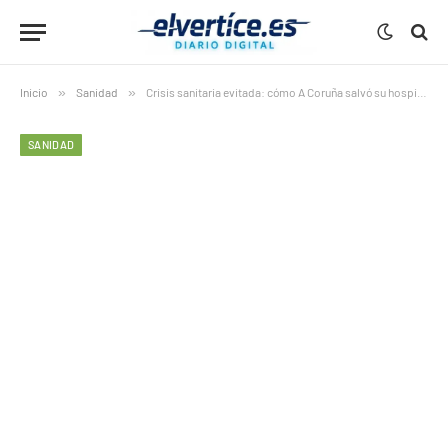
Inicio
»
Sanidad
»
Crisis sanitaria evitada: cómo A Coruña salvó su hospital público
SANIDAD