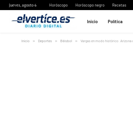
jueves, agosto 6
Horóscopo
Horóscopo negro
Recetas
Inicio
Política
Inicio
»
Deportes
»
Béisbol
»
Vargas en modo histórico: Arizona 