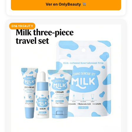
Ver en OnlyBeauty
ONLYBEAUTY