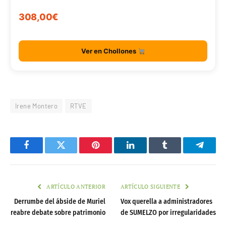
308,00€
Ver en Chollones
Irene Montero
RTVE
Facebook
Twitter
Pinterest
LinkedIn
Tumblr
Telegr
ARTÍCULO ANTERIOR
ARTÍCULO SIGUIENTE
Derrumbe del ábside de Muriel
Vox querella a administradores
reabre debate sobre patrimonio
de SUMELZO por irregularidades