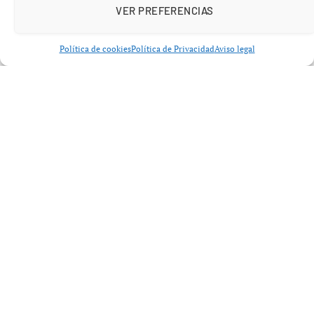
VER PREFERENCIAS
Política de cookies
Política de Privacidad
Aviso legal
A esta adjudicación se suma otro contrato de la
Dirección General de Tráfico (DGT)
, organismo
adscrito al Ministerio del Interior de
Fernando Grande-
Marlaska
, que adquirió
700 balizas V16
para su flota
por un importe de
16.030 euros
, adjudicado en agosto
de 2024.
Más contratos para organismos públicos
Además, el Ejecutivo adjudicó otros contratos menores a