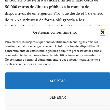
50.000 euros de dinero público
a la compra de
dispositivos de emergencia V16, que desde el 1 de enero
de 2026 sustituyen de forma obligatoria a los
tradicionales triángulos de señalización en carretera. La
Gestionar consentimiento
adjudicataria es
Netun Solutions SL
, empresa gallega
inventora de la baliza, que en los últimos años ha
Para ofrecer las mejores experiencias, utilizamos tecnologías como las
recibido más de
2,2 millones de euros en
cookies para almacenar y/o acceder a la información del dispositivo. El
consentimiento de estas tecnologías nos permitirá procesar datos como el
subvenciones y avales públicos
.
comportamiento de navegación o las identificaciones únicas en este sitio.
No consentir o retirar el consentimiento, puede afectar negativamente a
ciertas características y funciones.
Según consta en los contratos oficiales, el
Parque Móvil
del Estado
, dependiente del Ministerio de Hacienda que
dirige
María Jesús Montero
, adquirió
649 dispositivos
ACEPTAR
V16
para equipar la totalidad de su flota de vehículos
oficiales. El contrato, formalizado a finales de 2024, tuvo
DENEGAR
un coste de
14.440 euros
, coincidiendo exactamente con
el número total de vehículos del parque.