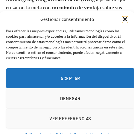
cruzaron la meta con
un minuto de ventaja
sobre sus
rivales.
Gestionar consentimiento
El trío formado por
Verstappen, Juncadella y Jules
Para ofrecer las mejores experiencias, utilizamos tecnologías como las
cookies para almacenar y/o acceder a la información del dispositivo. El
Gounon
dominó la carrera con su
Mercedes-AMG GT3
consentimiento de estas tecnologías nos permitirá procesar datos como el
del equipo
Winward Racing
, luciendo los colores de Red
comportamiento de navegación o las identificaciones únicas en este sitio.
No consentir o retirar el consentimiento, puede afectar negativamente a
Bull. Sin embargo, tras la inspección posterior, los
ciertas características y funciones.
comisarios detectaron que el coche había utilizado
un
juego de neumáticos más del permitido
, siete en lugar
ACEPTAR
de seis, lo que derivó en
su descalificación inmediata
.
La victoria fue finalmente para el
BMW de Dan Harper
y Jordan Pepper
.
DENEGAR
VER PREFERENCIAS