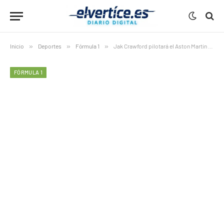
Inicio
»
Deportes
»
Fórmula 1
»
Jak Crawford pilotará el Aston Martin de Alonso en el FP1 del GP de Japón
FÓRMULA 1