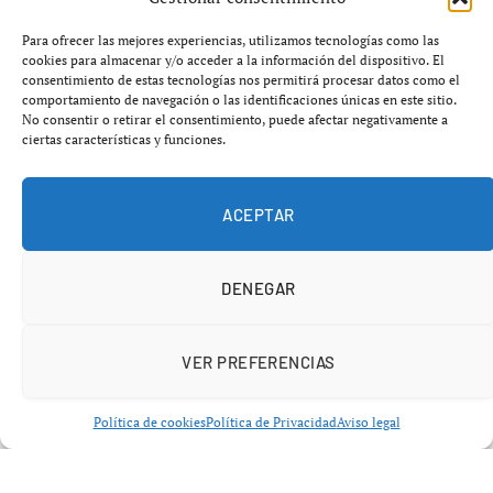
Para ofrecer las mejores experiencias, utilizamos tecnologías como las
cookies para almacenar y/o acceder a la información del dispositivo. El
consentimiento de estas tecnologías nos permitirá procesar datos como el
comportamiento de navegación o las identificaciones únicas en este sitio.
No consentir o retirar el consentimiento, puede afectar negativamente a
ciertas características y funciones.
Un sistema diseñado para restringir el
coche
ACEPTAR
En Singapur, poseer un vehículo no depende solo del
dinero para comprarlo. El elemento clave es el
DENEGAR
denominado certificado de propiedad, un permiso
obligatorio que
puede costar más que el propio coche
.
VER PREFERENCIAS
Este sistema, impulsado por el Gobierno, tiene un
Política de cookies
Política de Privacidad
Aviso legal
objetivo claro:
reducir el tráfico y controlar el uso del
espacio urbano en una ciudad extremadamente
densa
.