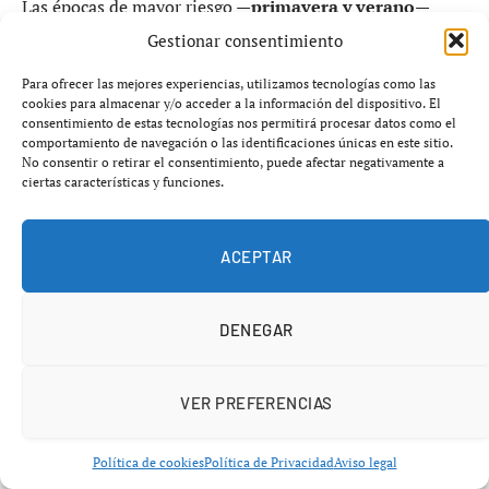
Las épocas de mayor riesgo —
primavera y verano
—
obligan a una respuesta rápida, aunque la propia Xunta
Gestionar consentimiento
admite que factores como la
dificultad de acceso
o
Para ofrecer las mejores experiencias, utilizamos tecnologías como las
trámites administrativos pueden retrasar las
cookies para almacenar y/o acceder a la información del dispositivo. El
intervenciones.
consentimiento de estas tecnologías nos permitirá procesar datos como el
comportamiento de navegación o las identificaciones únicas en este sitio.
No consentir o retirar el consentimiento, puede afectar negativamente a
ciertas características y funciones.
Más de 3.100 emergencias: un riesgo
creciente
ACEPTAR
El año pasado se registraron
más de 3.100 avisos
urgentes
, especialmente en:
DENEGAR
Viviendas habitadas
VER PREFERENCIAS
Espacios públicos concurridos
Establecimientos sensibles
Política de cookies
Política de Privacidad
Aviso legal