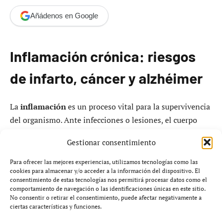
Añádenos en Google
Inflamación crónica: riesgos
de infarto, cáncer y alzhéimer
La
inflamación
es un proceso vital para la supervivencia
del organismo. Ante infecciones o lesiones, el cuerpo
activa una respuesta inflamatoria aguda que permite
Gestionar consentimiento
eliminar agentes agresores y reparar tejidos dañados. En
este proceso participan
citocinas
y, posteriormente,
Para ofrecer las mejores experiencias, utilizamos tecnologías como las
cookies para almacenar y/o acceder a la información del dispositivo. El
moléculas como las
resolvinas
y
maresinas
, que ayudan
consentimiento de estas tecnologías nos permitirá procesar datos como el
a finalizar esta respuesta. Sin embargo, los problemas
comportamiento de navegación o las identificaciones únicas en este sitio.
No consentir o retirar el consentimiento, puede afectar negativamente a
surgen cuando la inflamación no se regula
ciertas características y funciones.
adecuadamente.