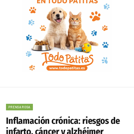
PRENSA ROSA
Inflamación crónica: riesgos de
infarto, cáncer y alzhéimer