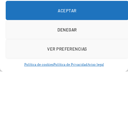
En la actualidad, un tipo de inflamación menos visible y
ACEPTAR
más insidiosa está ganando relevancia: la
inflamación
crónica de bajo grado
, también conocida como
DENEGAR
inflamación silente o sistémica. Este tipo de inflamación
no presenta dolor ni síntomas visibles, pero puede dañar
tejidos y alterar el metabolismo de manera constante
VER PREFERENCIAS
durante años.
Política de cookies
Política de Privacidad
Aviso legal