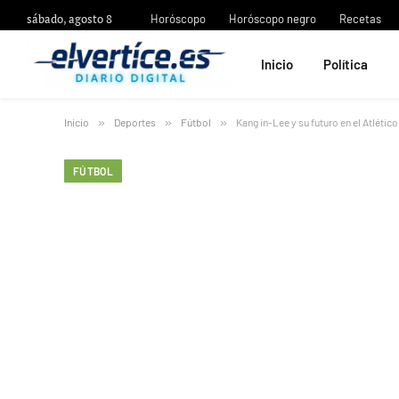
sábado, agosto 8
Horóscopo
Horóscopo negro
Recetas
Inicio
Política
Inicio
»
Deportes
»
Fútbol
»
Kang in-Lee y su futuro en el Atlétic
FÚTBOL