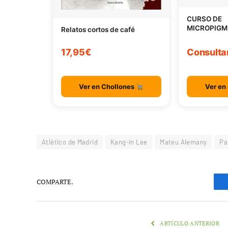
CURSO DE
MICROPIGM
Relatos cortos de café
17,95€
Consulta
Ver en Chollones
Ver en
Atlético de Madrid
Kang-in Lee
Mateu Alemany
Pa
COMPARTE.
ARTÍCULO ANTERIOR