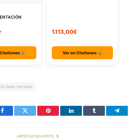
ENTACIÓN
r
1.113,00€
 Chollones
Ver en Chollones
ris Saint-Germain
Facebook
Twitter
Pinterest
LinkedIn
Tumblr
Telegram
ARTÍCULO SIGUIENTE