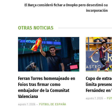
El Barça consideró fichar a Onopko pero desestimó su
incorporación
OTRAS NOTICIAS
Ferran Torres homenajeado en
Cupo de extr
Foios tras firmar como
limita presen
embajador de la Comunitat
Fernández en 
Valenciana
agosto 7, 2026
FÚ
agosto 7, 2026
FÚTBOL DE ESPAÑA