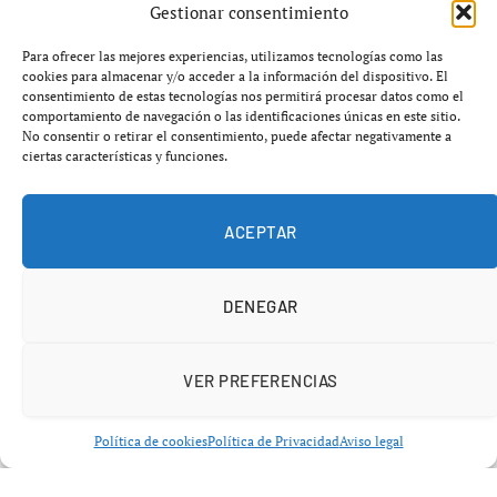
Gestionar consentimiento
Real Sociedad
se medirá al
FC Barcelona
en el
Reale
Arena
a las 21:00 horas, buscando un impulso tras un
Para ofrecer las mejores experiencias, utilizamos tecnologías como las
cookies para almacenar y/o acceder a la información del dispositivo. El
inicio exitoso bajo la dirección del nuevo entrenador
consentimiento de estas tecnologías nos permitirá procesar datos como el
Pellegrino Matarazzo
.
comportamiento de navegación o las identificaciones únicas en este sitio.
No consentir o retirar el consentimiento, puede afectar negativamente a
ciertas características y funciones.
Matarazzo, quien asumió el cargo hace un mes, ha guiado
al equipo a dos victorias y un empate en sus tres
primeros encuentros. Destacó la atmósfera especial de la
ACEPTAR
ciudad en torno a la Tamborrada, un elemento que
podría influir positivamente en el rendimiento del
DENEGAR
equipo durante el choque.
VER PREFERENCIAS
Política de cookies
Política de Privacidad
Aviso legal