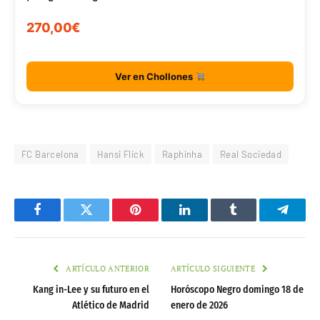
270,00€
Ver en Chollones
FC Barcelona
Hansi Flick
Raphinha
Real Sociedad
Facebook
Twitter
Pinterest
LinkedIn
Tumblr
Telegr
ARTÍCULO ANTERIOR
ARTÍCULO SIGUIENTE
Kang in-Lee y su futuro en el
Horóscopo Negro domingo 18 de
Atlético de Madrid
enero de 2026