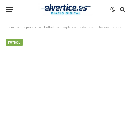
Inicio
»
Deportes
»
Fútbol
»
Raphinha queda fuera de la convocatoria ante la Real Sociedad
FÚTBOL