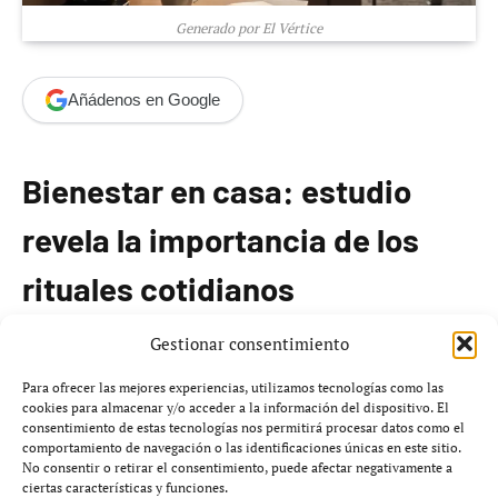
Generado por El Vértice
Añádenos en Google
Bienestar en casa: estudio
revela la importancia de los
rituales cotidianos
Gestionar consentimiento
El hogar ha evolucionado, convirtiéndose en un espacio
clave para el bienestar de los españoles, según el estudio
Para ofrecer las mejores experiencias, utilizamos tecnologías como las
cookies para almacenar y/o acceder a la información del dispositivo. El
«Rutinas de bienestar en casa» elaborado por
consentimiento de estas tecnologías nos permitirá procesar datos como el
Aquaservice en colaboración con Ipsos Digital,
comportamiento de navegación o las identificaciones únicas en este sitio.
No consentir o retirar el consentimiento, puede afectar negativamente a
presentado esta semana en Casa Decor 2026.
ciertas características y funciones.