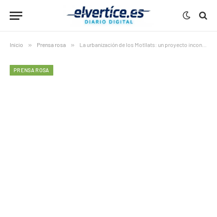
Inicio
»
Prensa rosa
»
La urbanización de los Motllats: un proyecto inconcluso
PRENSA ROSA