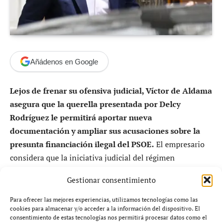
Añádenos en Google
Lejos de frenar su ofensiva judicial, Víctor de Aldama
asegura que la querella presentada por Delcy
Rodríguez le permitirá aportar nueva
documentación y ampliar sus acusaciones sobre la
presunta financiación ilegal del PSOE.
El empresario
considera que la iniciativa judicial del régimen
venezolano abre una nueva fase en un caso que podría
Gestionar consentimiento
seguir generando importantes consecuencias políticas y
judiciales.
Para ofrecer las mejores experiencias, utilizamos tecnologías como las
cookies para almacenar y/o acceder a la información del dispositivo. El
consentimiento de estas tecnologías nos permitirá procesar datos como el