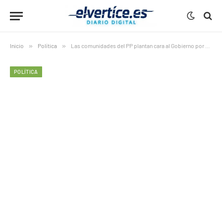
Inicio
»
Política
»
Las comunidades del PP plantan cara al Gobierno por el techo de gasto: denuncian una «asfixia» financiera
POLÍTICA