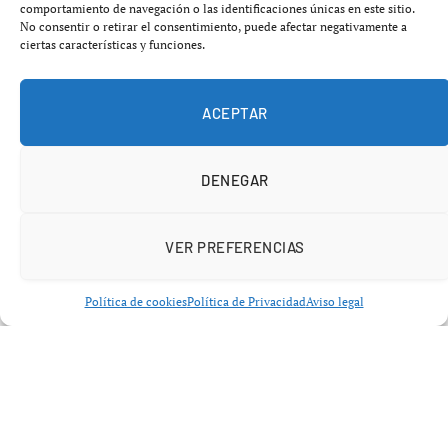
Según fuentes de su entorno, la estrategia emprendida
comportamiento de navegación o las identificaciones únicas en este sitio.
por la dirigente chavista supone una oportunidad para
No consentir o retirar el consentimiento, puede afectar negativamente a
ciertas características y funciones.
incorporar nuevas pruebas al procedimiento y
profundizar en las declaraciones realizadas
recientemente ante la Audiencia Nacional.
ACEPTAR
DENEGAR
VER PREFERENCIAS
Política de cookies
Política de Privacidad
Aviso legal
Delcy Rodríguez lleva a Aldama ante
los tribunales
La vicepresidenta del régimen venezolano,
Delcy
Rodríguez
, ha presentado una
demanda de